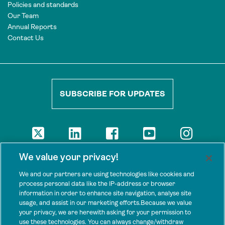
Policies and standards
Our Team
Annual Reports
Contact Us
SUBSCRIBE FOR UPDATES
DISCLAIMER
We value your privacy!
The views presented here are those of the authors and are not
necessarily shared by our donors, nor any other agencies that
We and our partners are using technologies like cookies and
support Tenure Facility.
process personal data like the IP-address or browser
information in order to enhance site navigation, analyse site
This work is licensed under a Creative Commons Attribution 4.0
usage, and assist in our marketing efforts.Because we value
International License.
your privacy, we are herewith asking for your permission to
use these technologies. You can always change/withdraw
SPONSORS