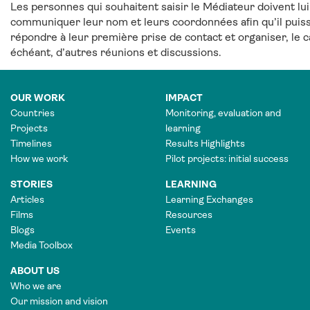
Les personnes qui souhaitent saisir le Médiateur doivent lui
communiquer leur nom et leurs coordonnées afin qu’il puis
répondre à leur première prise de contact et organiser, le c
échéant, d’autres réunions et discussions.
OUR WORK
IMPACT
Countries
Monitoring, evaluation and
Projects
learning
Timelines
Results Highlights
How we work
Pilot projects: initial success
STORIES
LEARNING
Articles
Learning Exchanges
Films
Resources
Blogs
Events
Media Toolbox
ABOUT US
Who we are
Our mission and vision