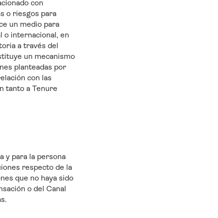
lacionado con
as o riesgos para
ece un medio para
l o internacional, en
oria a través del
stituye un mecanismo
ones planteadas por
elación con las
ón tanto a Tenure
a y para la persona
ciones respecto de la
ones que no haya sido
sación o del Canal
s.