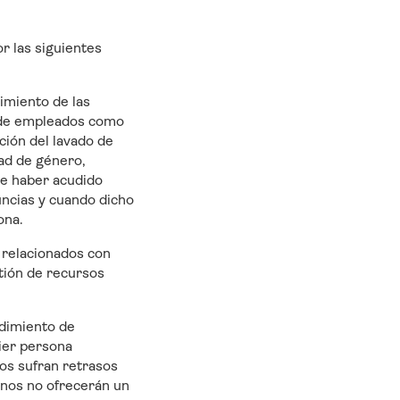
or las siguientes
imiento de las
to de empleados como
ción del lavado de
dad de género,
de haber acudido
ncias y cuando dicho
ona.
o relacionados con
stión de recursos
edimiento de
ier persona
nos sufran retrasos
rnos no ofrecerán un