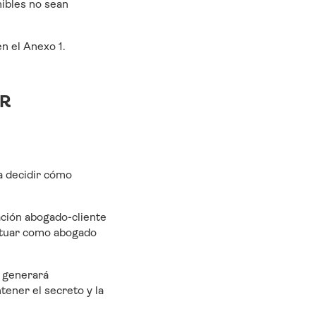
nibles no sean
en el Anexo 1.
OR
ra decidir cómo
lación abogado-cliente
 actuar como abogado
l generará
tener el secreto y la