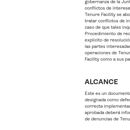
gobernanza de la Junt
conflictos de interese
Tenure Facility se ab
tratar conflictos de i
caso de que tales inq
Procedimiento de rec
explícito de resoluci
las partes interesad
operaciones de Tenure
Facility como a sus p
ALCANCE
Este es un documento 
designada como defens
correcta implementac
aprobada deberá info
de denuncias de Tenur