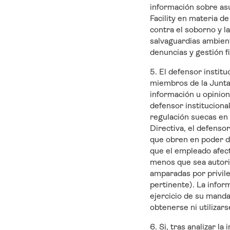
información sobre asu
Facility en materia d
contra el soborno y la
salvaguardias ambient
denuncias y gestión f
5. El defensor instit
miembros de la Junta 
información u opinion
defensor instituciona
regulación suecas en 
Directiva, el defenso
que obren en poder de
que el empleado afect
menos que sea autoriz
amparadas por privile
pertinente). La infor
ejercicio de su manda
obtenerse ni utilizar
6. Si, tras analizar l