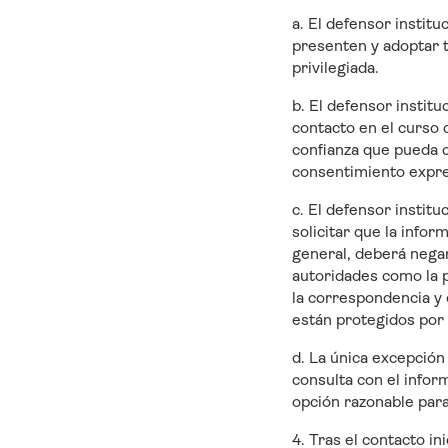
a. El defensor instit
presenten y adoptar t
privilegiada.
b. El defensor instit
contacto en el curso 
confianza que pueda c
consentimiento expres
c. El defensor institu
solicitar que la info
general, deberá negars
autoridades como la po
la correspondencia y 
están protegidos por 
d. La única excepción 
consulta con el infor
opción razonable para
4. Tras el contacto in