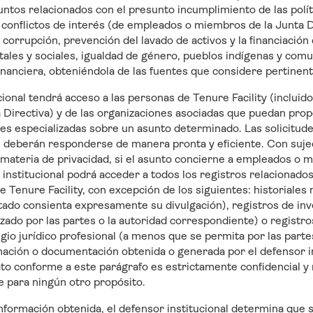
ntos relacionados con el presunto incumplimiento de las polí
e conflictos de interés (de empleados o miembros de la Junta D
 corrupción, prevención del lavado de activos y la financiación
ales y sociales, igualdad de género, pueblos indígenas y comu
inanciera, obteniéndola de las fuentes que considere pertinent
ucional tendrá acceso a las personas de Tenure Facility (inclui
Directiva) y de las organizaciones asociadas que puedan prop
es especializadas sobre un asunto determinado. Las solicitude
l deberán responderse de manera pronta y eficiente. Con sujeci
materia de privacidad, si el asunto concierne a empleados o 
r institucional podrá acceder a todos los registros relacionad
 Tenure Facility, con excepción de los siguientes: historiale
ado consienta expresamente su divulgación), registros de inv
ado por las partes o la autoridad correspondiente) o registr
gio jurídico profesional (a menos que se permita por las parte
mación o documentación obtenida o generada por el defensor in
to conforme a este parágrafo es estrictamente confidencial y n
se para ningún otro propósito.
a información obtenida, el defensor institucional determina que