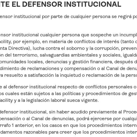
TE EL DEFENSOR INSTITUCIONAL
fensor institucional por parte de cualquier persona se regirá p
fensor institucional cualquier persona que sospeche un incumpl
acility, por ejemplo, en materia de conflictos de interés (tan
ta Directiva), lucha contra el soborno y la corrupción, preven
ión del terrorismo, salvaguardias ambientales y sociales, igual
omunidades locales, denuncias y gestión financiera, después 
dimiento de reclamaciones y compensación o al Canal de denu
a resuelto a satisfacción la inquietud o reclamación de la pers
e al defensor institucional respecto de conflictos personales 
los cuales están sujetos a las políticas y procedimientos de ge
lity y a la legislación laboral sueca vigente.
 defensor institucional, sin haber acudido previamente al Proc
ensación o al Canal de denuncias, podrá ejercerse por cualqu
rafo 1 anterior, en los casos en que los procedimientos inter
undamentos razonables para creer que los procedimientos inte