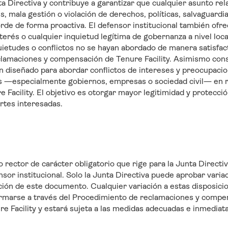
a Directiva y contribuye a garantizar que cualquier asunto re
s, mala gestión o violación de derechos, políticas, salvaguardi
orde de forma proactiva. El defensor institucional también ofr
nterés o cualquier inquietud legítima de gobernanza a nivel loca
uietudes o conflictos no se hayan abordado de manera satisfact
lamaciones y compensación de Tenure Facility. Asimismo con
ón diseñado para abordar conflictos de intereses y preocupaci
as —especialmente gobiernos, empresas o sociedad civil— en r
 Facility. El objetivo es otorgar mayor legitimidad y protecci
artes interesadas.
rector de carácter obligatorio que rige para la Junta Directiv
or institucional. Solo la Junta Directiva puede aprobar varia
ión de este documento. Cualquier variación a estas disposici
rmarse a través del Procedimiento de reclamaciones y compen
e Facility y estará sujeta a las medidas adecuadas e inmediata